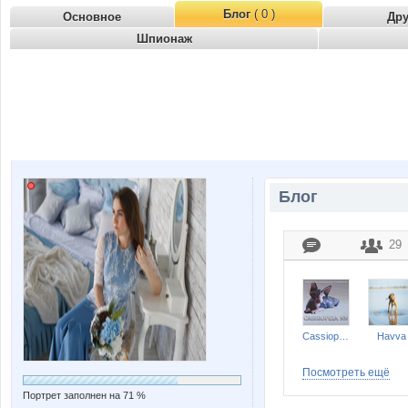
Блог
( 0 )
Основное
Др
Шпионаж
Блог
29
Cassiopeia_NN
Havva
Посмотреть ещё
Портрет заполнен на 71 %