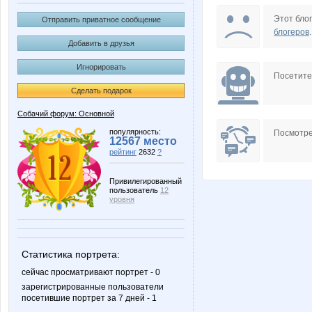
Pashtet
Revek
Этот блог
Отправить приватное сообщение
блогеров
.
Добавить в друзья
Игнорировать
sizyadze
tasya1
Посетит
Сделать подарок
Собачий форум: Основной
ЛюсиДушка
ЛавИз
популярность:
Посмотре
12567 место
рейтинг
2632
?
Привилегированный
пользователь
12
уровня
Статистика портрета:
сейчас просматривают портрет - 0
зарегистрированные пользователи
посетившие портрет за 7 дней - 1